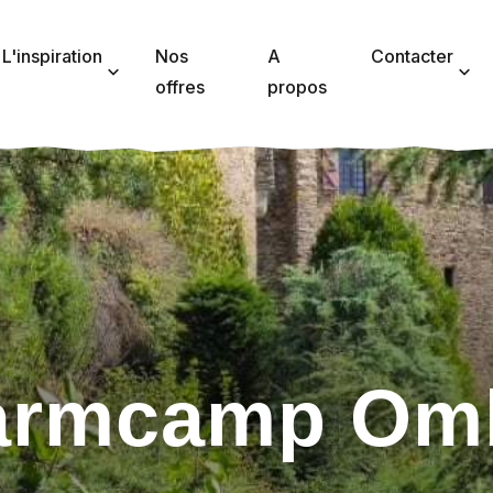
L'inspiration
Nos
A
Contacter
offres
propos
armcamp Omb