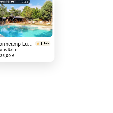
ernières minutes
Charmcamp Luna del Monte
/20
8.7
ie, Italie
35,00 €