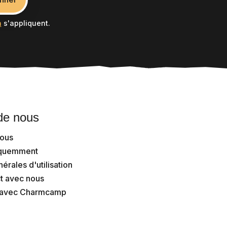
n
s'appliquent.
de nous
nous
équemment
érales d'utilisation
t avec nous
n avec Charmcamp