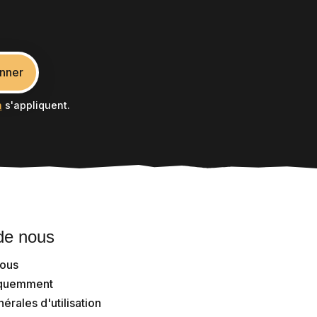
nner
n
s'appliquent.
de nous
nous
équemment
érales d'utilisation